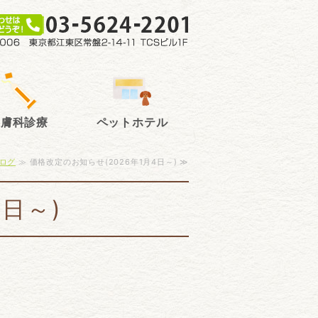
犬猫の不妊手
室
皮膚科診療
ペットホテル
ログ
≫ 価格改定のお知らせ(2026年1月4日～) ≫
日～)