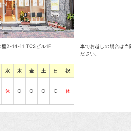
2-14-11 TCSビル1F
車でお越しの場合は当
ださい。
水
木
金
土
日
祝
休
○
○
○
○
休