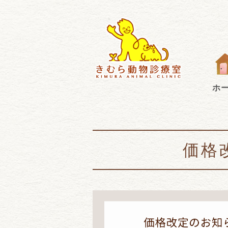
江東
ホ
価格